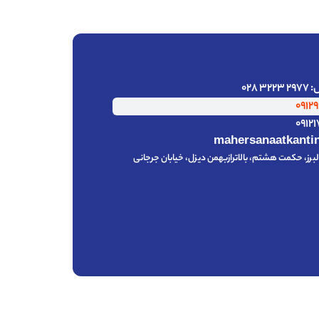
028
mahersanaatkanti
رز، حکمت هشتم، بالاترازبهمن دیزل، خیابان جرجانی