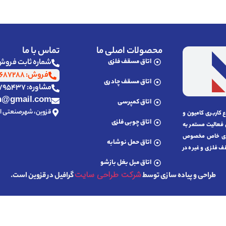
محصولات اصلی ما
تماس با ما
اتاق مسقف فلزی
شماره ثابت فروش: 2977 3223 
فروش: ۰۹۱۲۹۶۸۷۲۸۸
اتاق مسقف چادری
مشاوره: ۰۹۱۲۱۷۹۵۴۳۷
n@gmail.com
اتاق کمپرسی
قزوین، شهرصنعتی الب
 تولیدانواع کاربری کامیون و
اتاق چوبی فلزی
ه کار نمود و اكنون پس از گذشت بیش از 20سال فعالیت مستمر به
ی های خاص مخصوص
اتاق حمل نوشابه
 فلزی و غیره در
اتاق مبل بغل بازشو
شرکت طراحی سایت
طراحی و پیاده سازی توسط
گرافیل در قزوین است.